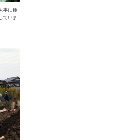
大事に種
していま