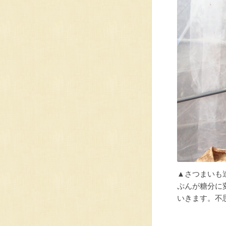
▲さつまいも
ぷんが糖分に
いきます。不