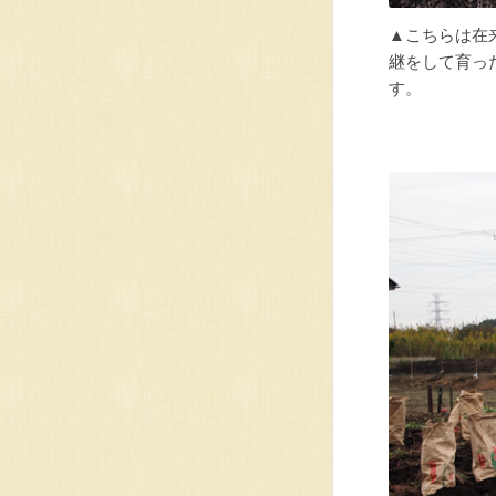
▲こちらは在
継をして育っ
す。