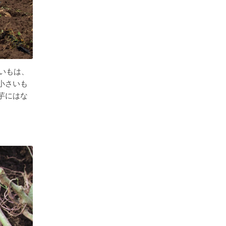
いもは、
小さいも
芋にはな