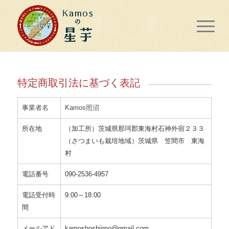
特定商取引法に基づく表記
事業者名
Kamos照沼
所在地
（加工所）茨城県那珂郡東海村石神外宿２３３
（さつまいも栽培地域）茨城県 笠間市 東海
村
電話番号
090-2536-4957
電話受付時
9:00～18:00
間
メールアド
kamoshoshiimo@gmail.com