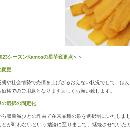
～2023シーズンKamosの星芋変更点
＞＞
の変更
高騰や社会情勢で売価を上げざるおえない状況でして、ほん
込価格でのご用意となります宜しくお願い致します。
泉の選択の固定化
から収量減少との理由で在来品種の泉を選択制にいたしま
ことが叶わないという結論に至りまして、継続させていただ