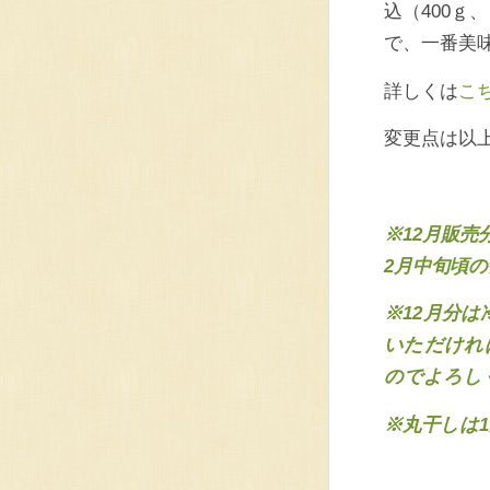
込（400
で、一番美
詳しくは
こ
変更点は以
※12月販
2月中旬頃
※12月分
いただけれ
のでよろし
※丸干しは