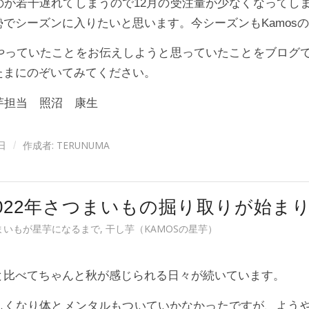
のが若干遅れてしまうので12月の受注量が少なくなってし
勢でシーズンに入りたいと思います。今シーズンもKamos
々やっていたことをお伝えしようと思っていたことをブログ
たまにのぞいてみてください。
星芋担当 照沼 康生
日
作成者:
TERUNUMA
/
2022年さつまいもの掘り取りが始ま
つまいもが星芋になるまで
,
干し芋（KAMOSの星芋）
と比べてちゃんと秋が感じられる日々が続いています。
しくなり体とメンタルもついていかなかったですが、よう