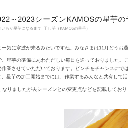
022～2023シーズンKAMOSの星
つまいもが星芋になるまで
,
干し芋（KAMOSの星芋）
ると一気に寒波が来るみたいですね。みなさまは11月どうお
で、星芋の準備にあわただしい毎日を送っておりました。
務作業させていただいております。ピンチをチャンスにで
て、星芋の加工開始までには、作業するみんなと共有して活
くなりましたが去シーズンとの変更点などを記載しており