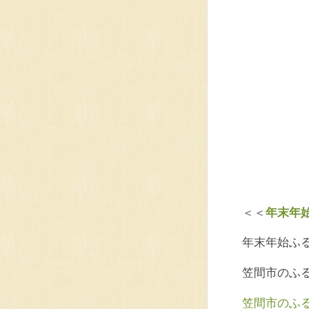
＜＜
年末年始
年末年始ふ
笠間市のふ
笠間市のふる