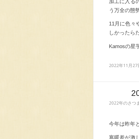
加工に入る
う万全の態
11月に色
しかったら
Kamosの
2022年11月27
2022年のさ
今年は昨年
寒暖差が激