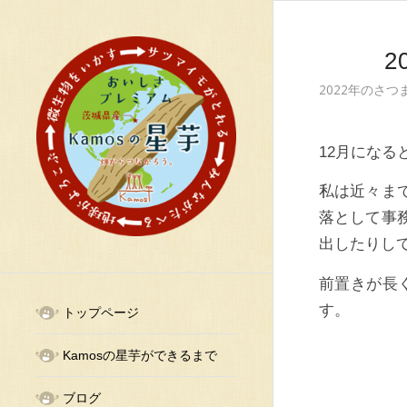
2
2022年のさ
12月にな
私は近々ま
落として事
出したりし
前置きが長
す。
トップページ
Kamosの星芋ができるまで
ブログ