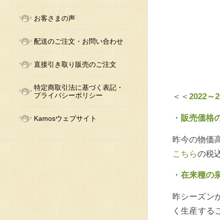
お客さまの声
配送のご注文・お問い合わせ
直接引き取り販売のご注文
特定商取引法に基づく表記・
プライバシーポリシー
＜＜
2022
・
販売価格
Kamosウェブサイト
昨今の物価
こちら
の税
・
在来種の
昨シーズン
く生産する