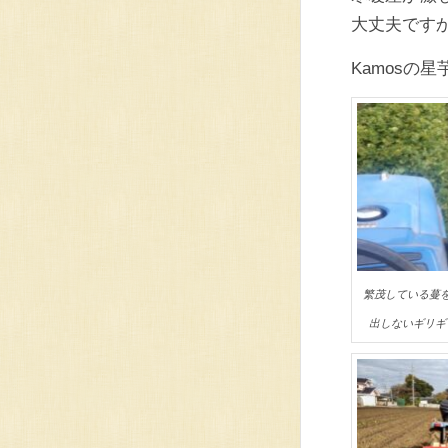
大丈夫です
Kamosの
繁茂している蔓
出しないギリギ