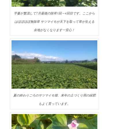
芋蔓が繁茂して7月最後の除草3回～4回目です。ここから
はほぼほぼ無除草 サツマイモが天下を取って草が生える
余地がなくなります一安心！
夏の終わりごろのサツマイモ畑、来年の土づくり用の緑肥
もよく育っています。