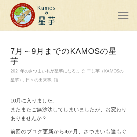
7月～9月までのKAMOSの星
芋
2021年のさつまいもが星芋になるまで
,
干し芋（KAMOSの
星芋）
,
日々の出来事
,
猫
10月に入りました。
またまたご無沙汰してしまいましたが、お変わり
ありませんか？
前回のブログ更新から4か月、さつまいも達もぐ