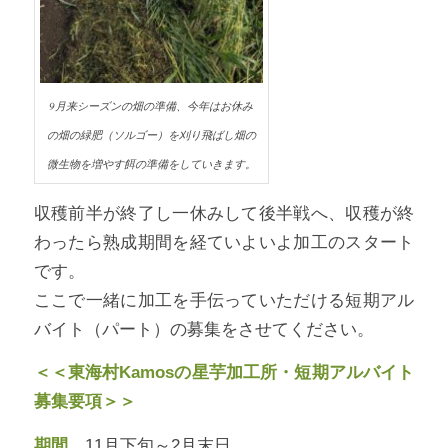
9月来シーズンの畑の準備、今年はお休み
の畑の緑肥（ソルゴー）を刈り飛ばし畑の
微生物を増やす餌の準備をしていきます。
収穫前半が終了し一休みして後半戦へ、収穫が終
わったら熟成期間を経ていよいよ加工のスタート
です。
ここで一緒に加工を手伝っていただける短期アル
バイト（パート）の募集をさせてください。
＜＜東海村Kamosの星芋加工所・短期アルバイト
募集要項＞＞
期間
11月下旬～2月末日