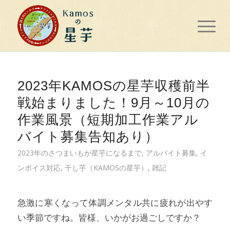
2023年KAMOSの星芋収穫前半
戦始まりました！9月～10月の
作業風景（短期加工作業アル
バイト募集告知あり）
2023年のさつまいもが星芋になるまで
,
アルバイト募集
,
イ
ンボイス対応
,
干し芋（KAMOSの星芋）
,
雑記
急激に寒くなって体調メンタル共に疲れが出やす
い季節ですね。皆様、いかがお過ごしですか？