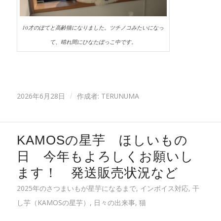
10才のぽてと高齢猫になりました。ツチノコみたいになっ
て、晴れ間にひなたぼっこ中です。
2026年6月28日
作成者:
TERUNUMA
/
KAMOSの星芋 ほしいもの
日 今年もよろしくお願いし
ます！ 発送販売状況など
2025年のさつまいもが星芋になるまで
,
インボイス対応
,
干
し芋（KAMOSの星芋）
,
日々の出来事
,
猫