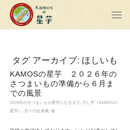
タグ アーカイブ:
ほしいも
KAMOSの星芋 ２０２６年の
さつまいもの準備から６月ま
での風景
2026年のさつまいもが星芋になるまで
,
干し芋（KAMOSの
星芋）
,
日々の出来事
,
猫