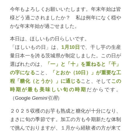
今年もよろしくお願いいたします。年末年始は皆
様どう過ごされましたか？ 私は例年になく穏や
かな年末年始が過ごせました。
本日は、ほしいもの日らしいです。
「ほしいもの日」は、
1月10日
で、干し芋の生産
量日本一を誇る茨城県が制定しました。この日が
選ばれたのは、
「一」と「十」を重ねると「干」
の字になる
こと、
「とおか（10日）」が重要な工
程「糖化（とうか）」に通じる
こと、そして
この
時期が最も美味しい旬の時期
だからです。
（Google
Gemini引用
）
２０２５収穫のお芋も熟成と糖化が十分になり、
まさに旬の季節です。加工の方も今期新たな体制
で挑んでおりますが、１月から経験者の方が来て