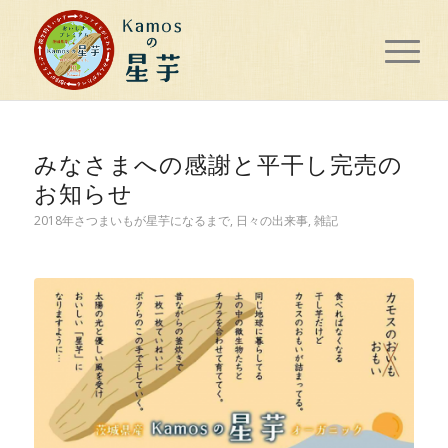
みなさまへの感謝と平干し完売の
お知らせ
2018年さつまいもが星芋になるまで
,
日々の出来事
,
雑記