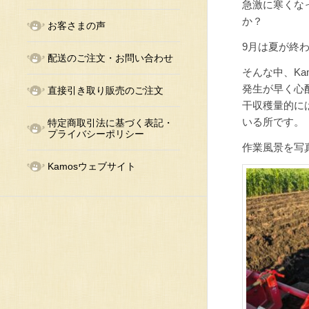
急激に寒くな
か？
お客さまの声
9月は夏が終
配送のご注文・お問い合わせ
そんな中、K
発生が早く心
直接引き取り販売のご注文
干収穫量的に
いる所です。
特定商取引法に基づく表記・
プライバシーポリシー
作業風景を写
Kamosウェブサイト