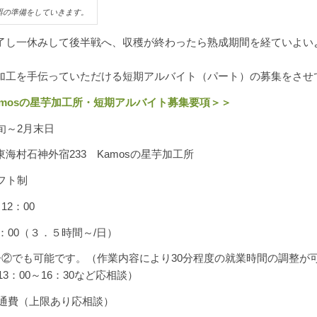
餌の準備をしていきます。
了し一休みして後半戦へ、収穫が終わったら熟成期間を経ていよい
加工を手伝っていただける短期アルバイト（パート）の募集をさせ
amosの星芋加工所・短期アルバイト募集要項＞＞
旬～2月末日
海村石神外宿233 Kamosの星芋加工所
フト制
12：00
7：00（３．５時間～/日）
+②でも可能です。（作業内容により30分程度の就業時間の調整が
 13：00～16：30など応相談）
+交通費（上限あり応相談）