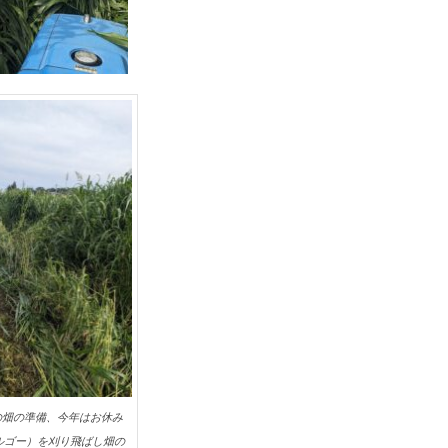
の畑の準備、今年はお休み
ルゴー）を刈り飛ばし畑の