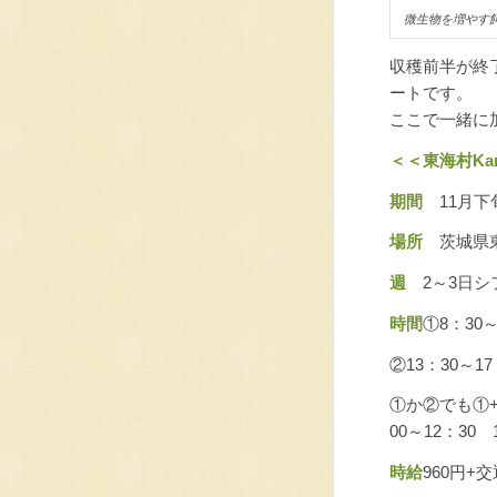
微生物を増やす
収穫前半が終
ートです。
ここで一緒に
＜＜東海村K
期間
11月下
場所
茨城県東
週
2～3日シ
時間
①8：30～
②13：30～1
①か②でも①
00～12：30
時給
960円