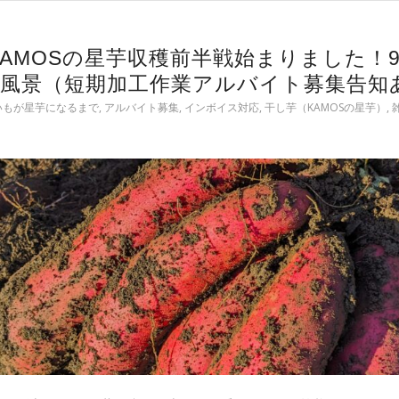
年KAMOSの星芋収穫前半戦始まりました！9
業風景（短期加工作業アルバイト募集告知
まいもが星芋になるまで
,
アルバイト募集
,
インボイス対応
,
干し芋（KAMOSの星芋）
,