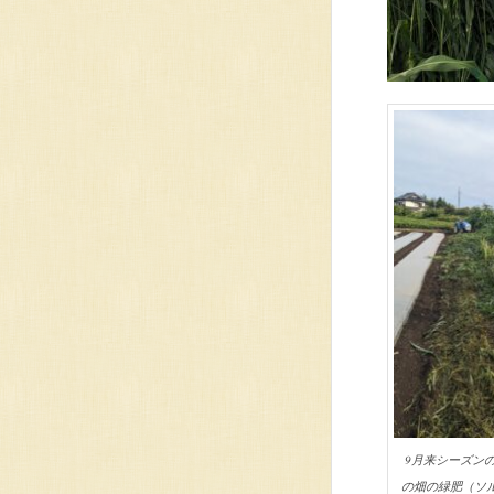
9月来シーズン
の畑の緑肥（ソ